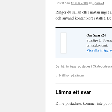
Postat den
13 maj 2009
av
Spara24
Ringer du sällan eller nästan inget 
och använd kontantkort i stället. De
Om Spara24
Spartips är Spara
privatekonomi.
Visa alla inlägg 
Det här inlägget postades i
Okategoriser
←
Håll koll på räntan
Lämna ett svar
Din e-postadress kommer inte publi