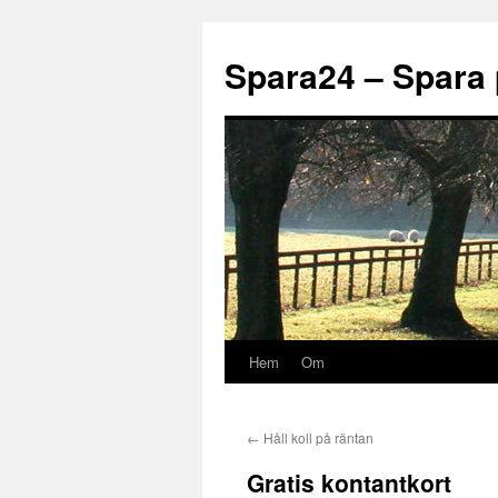
Spara24 – Spara 
Hem
Om
Hoppa
till
←
Håll koll på räntan
innehåll
Gratis kontantkort