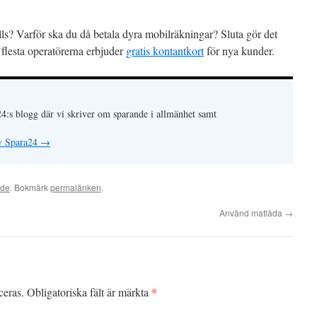
alls? Varför ska du då betala dyra mobilräkningar? Sluta gör det
 flesta operatörerna erbjuder
gratis kontantkort
för nya kunder.
24:s blogg där vi skriver om sparande i allmänhet samt
av Spara24
→
ade
. Bokmärk
permalänken
.
Använd matlåda
→
*
ceras.
Obligatoriska fält är märkta