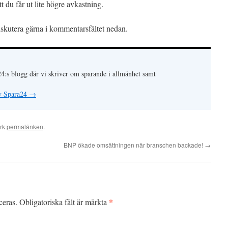
tt du får ut lite högre avkastning.
skutera gärna i kommentarsfältet nedan.
24:s blogg där vi skriver om sparande i allmänhet samt
av Spara24
→
ärk
permalänken
.
BNP ökade omsättningen när branschen backade!
→
*
ceras.
Obligatoriska fält är märkta