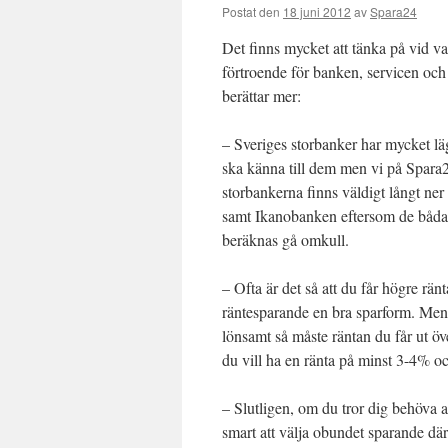
Postat den
18 juni 2012
av
Spara24
Det finns mycket att tänka på vid va
förtroende för banken, servicen och
berättar mer:
– Sveriges storbanker har mycket lä
ska känna till dem men vi på Spara24
storbankerna finns väldigt långt ne
samt Ikanobanken eftersom de båda e
beräknas gå omkull.
– Ofta är det så att du får högre rän
räntesparande en bra sparform. Men 
lönsamt så måste räntan du får ut öv
du vill ha en ränta på minst 3-4% oc
– Slutligen, om du tror dig behöva a
smart att välja obundet sparande där