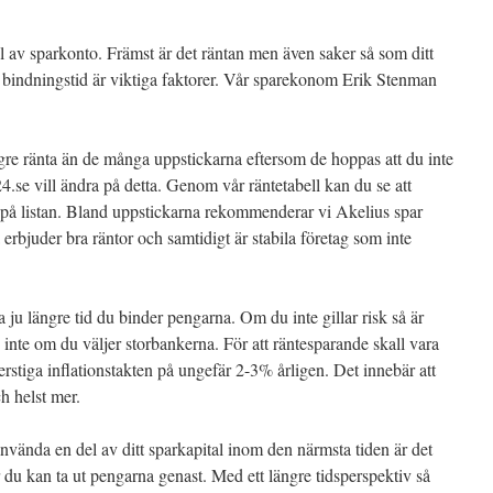
l av sparkonto. Främst är det räntan men även saker så som ditt
 bindningstid är viktiga faktorer. Vår sparekonom Erik Stenman
gre ränta än de många uppstickarna eftersom de hoppas att du inte
.se vill ändra på detta. Genom vår räntetabell kan du se att
r på listan. Bland uppstickarna rekommenderar vi Akelius spar
rbjuder bra räntor och samtidigt är stabila företag som inte
ta ju längre tid du binder pengarna. Om du inte gillar risk så är
inte om du väljer storbankerna. För att räntesparande skall vara
erstiga inflationstakten på ungefär 2-3% årligen. Det innebär att
h helst mer.
nvända en del av ditt sparkapital inom den närmsta tiden är det
 du kan ta ut pengarna genast. Med ett längre tidsperspektiv så