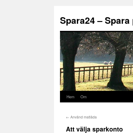
Spara24 – Spara 
Hem
Om
Hoppa
till
←
Använd matlåda
innehåll
Att välja sparkonto